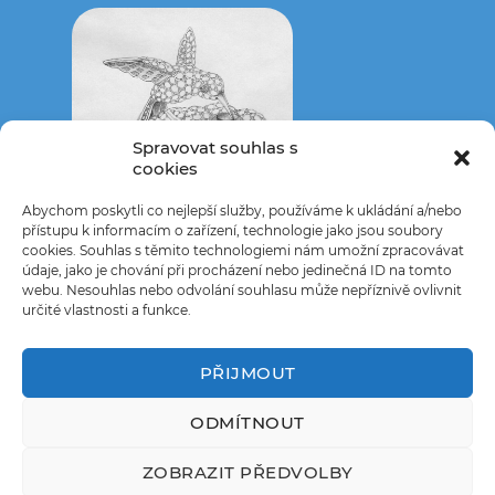
Spravovat souhlas s
cookies
Abychom poskytli co nejlepší služby, používáme k ukládání a/nebo
přístupu k informacím o zařízení, technologie jako jsou soubory
cookies. Souhlas s těmito technologiemi nám umožní zpracovávat
údaje, jako je chování při procházení nebo jedinečná ID na tomto
webu. Nesouhlas nebo odvolání souhlasu může nepříznivě ovlivnit
určité vlastnosti a funkce.
2
Modelování
PŘIJMOUT
Na základě předlohy a přání zákazníka vyrobíme 3D model.
Aby byl výsledek co nejleší, často prochází model úpravami,
které zákazník projednává přímo s designérem.
Výsledkem
ODMÍTNOUT
je 3D model ve formátu STL, připravený pro tisk případně i
render konečné podoby.
ZOBRAZIT PŘEDVOLBY