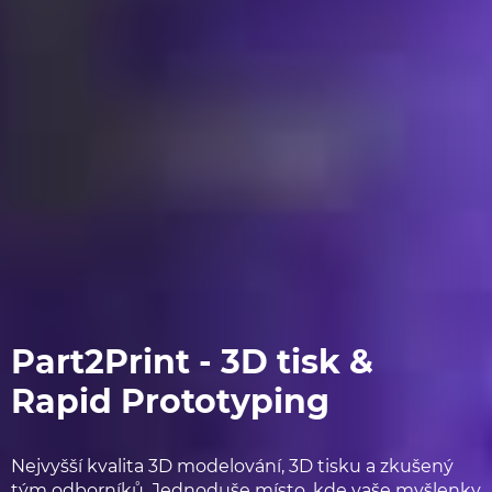
Part2Print - 3D tisk &
Rapid Prototyping
Nejvyšší kvalita
3D modelování
,
3D tisku a zkušený
tým odborníků. Jednoduše m
ísto, kde vaše myšlenky