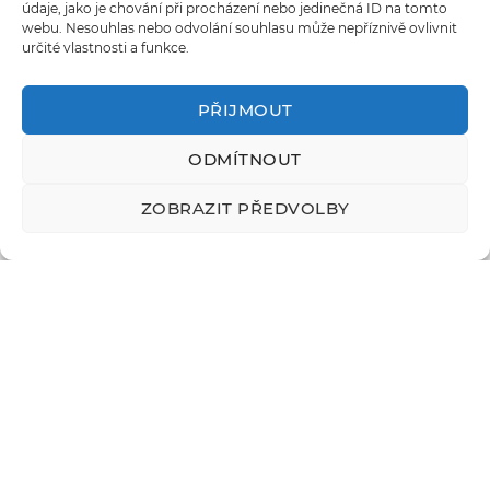
údaje, jako je chování při procházení nebo jedinečná ID na tomto
webu. Nesouhlas nebo odvolání souhlasu může nepříznivě ovlivnit
určité vlastnosti a funkce.
PŘIJMOUT
ODMÍTNOUT
Tvorba frézovaných forem
ZOBRAZIT PŘEDVOLBY
Přímým frézováním vysoce pevnostních slitin hliníku –
certálu – vyrábíme velmi kvalitní formy. Je to levnější
alternativa oproti ocelovým formám. Formy frézujeme a
dokončujeme s nástroji
i 0.1 mm tenkými. Dosahujeme tak
větší jemnosti detailu a povrchové kvality než 3D tiskem.