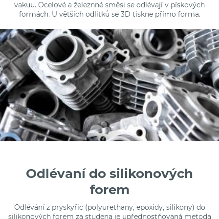
vakuu. Ocelové a železnné směsi se odlévají
v pískových
formách. U větších odlitků se 3D tiskne přímo forma.
Odlévaní do silikonových
forem
Odlévání z pryskyřic (polyurethany, epoxidy, silikony) do
silikonových forem za studena je upřednostňovaná metoda