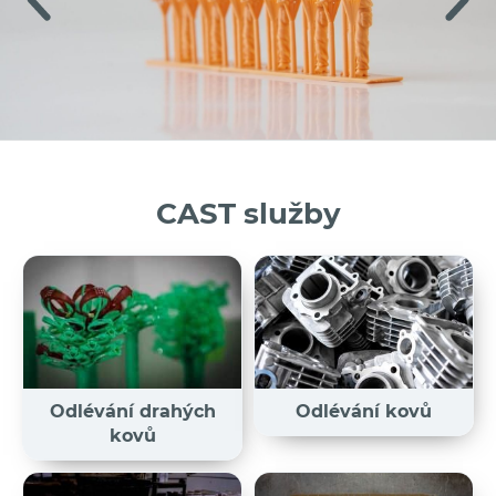
CAST služby
Odlévání drahých
Odlévání kovů
kovů