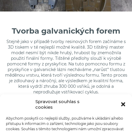
Tvorba galvanických forem
Stejně jako v případě tvorby resinových forem začínáme s
3D tiskem v té nejlepší možné kvalitě.
3D tištěný master
model nesmí být nikde hrubý, hrubost by znemožnila
použití finální formy
.
T
ištěné předlohy slouží k výrobě
pomocné formy
z pryskyřice.
Na tuto pomocnou formu z
pryskyřice v galvanické lázni necháváme „narůst“ tlustou
měděnou vrstvu, která tvoří výslednou formu.
Tento proces
je zdlouhavý a náročný, ale výsledkem je kvalitní forma,
která vydrží zhruba 300 000 vsřiků, je odolná
a
neprodlužuje vstřikovací cyklus.
Spravovat souhlas s
cookies
Abychom poskytli co nejlepší služby, používáme k ukládání a/nebo
přístupu k informacím o zařízení, technologie jako jsou soubory
cookies. Souhlas s těmito technologiemi nám umožní zpracovávat