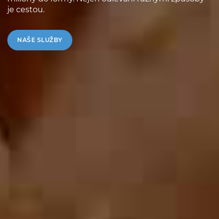
je cestou.
NAŠE SLUŽBY