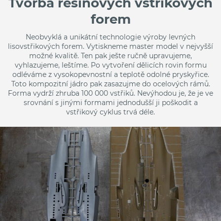
Tvorba resinových vstřikových
forem
Neobvyklá a unikátní technologie výroby levných
lisovstřikových forem. Vytiskneme master model
v nejvyšší
možné kvalitě. Ten pak ješte ručně upravujeme,
vyhlazujeme, leštíme. Po vytvoření dělicích rovin formu
odléváme z vysokopevnostní
a teplotě odolné pryskyřice.
Toto kompozitní jádro pak zasazujme do ocelových rámů.
Forma vydrží zhruba 100 000 vstřiků. Nevýhodou je, že je ve
srovnání s jinými formami jednodušší ji poškodit a
vstřikový cyklus trvá déle.