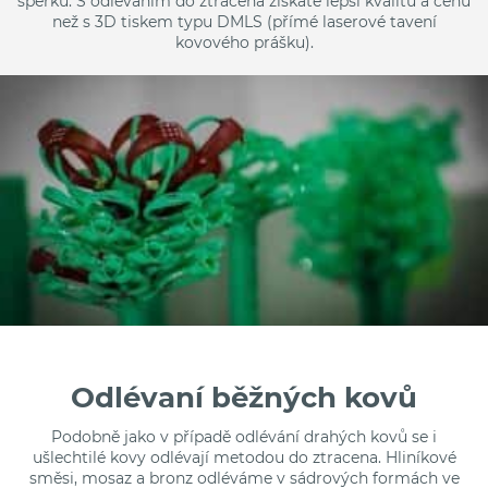
šperků. S odléváním do ztracena získáte lepší kvalitu a cenu
než s 3D tiskem typu DMLS (přímé laserové tavení
kovového prášku).
Odlévaní běžných kovů
Podobně jako v případě odlévání drahých kovů se i
ušlechtilé kovy odlévají metodou do ztracena. Hliníkové
směsi, mosaz a bronz odléváme v sádrových formách ve