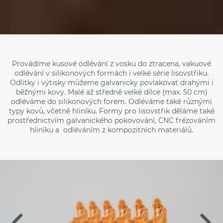
Provádíme kusové odlévání z vosku do ztracena, vakuové
odlévání v silikonových formách i velké série lisovstřiku.
Odlitky i výtisky můžeme galvanicky povlakovat drahými i
běžnými kovy. Malé až středně velké dílce (max. 50 cm)
odléváme do silikonových forem. Odléváme také různými
typy kovů, včetně hliníku. Formy pro lisovstřik děláme také
prostřednictvím galvanického pokovování, CNC frézováním
hliníku a odléváním z kompozitních materiálů.