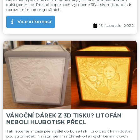
další generace. Přesné kopie soch vyrobené 3D tiskem jsou pak k
nerozeznání od originálních.
Více informací
15 listopadu, 2022
VÁNOČNÍ DÁREK Z 3D TISKU? LITOFÁN
NEBOLI HLUBOTISK PŘECI.
Tak letos jsem zase přemýšlel co by se tak líbilo babičkám dostat
pod stromeček. Narazil jsem na článek o tenkých keramických