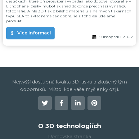
destičkách, které při prosvícení vypadají jako dobové fotografie –
Lithophane, česky hlubotisk snad dokonce předchází vynálezu
fotografie. A hle 3D tisk z bílého materiálu a na mých tiskárnách
typu SLA to zvládneme tak dobře, že z toho asi uděláme
produkt.
Více informací
19 listopadu, 2022
Nejvyšší dostupná kvalita 3D tisku a zkušený tým
odborníků. Místo, kde vaše myšlenky ožijí.
O 3D technologiích
Domovská stránka