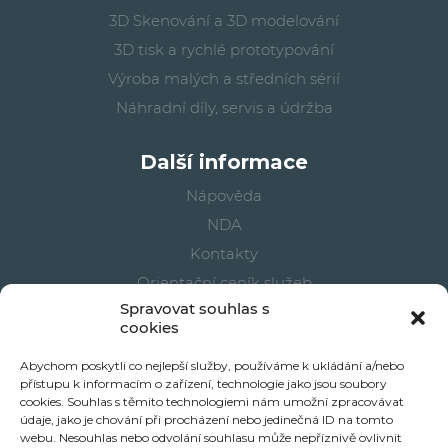
3D Skenování a 3D modelování
3D tisk a rychlé prototypování
Výroba malých a středních sérií
Náhradní díly, servis a údržba
Další informace
Nápověda
NDA
Kontakty
Orientační ceník služeb
Spravovat souhlas s
Cookies
cookies
Vaše objednávky
Abychom poskytli co nejlepší služby, používáme k ukládání a/nebo
přístupu k informacím o zařízení, technologie jako jsou soubory
Part2Print 3D účet
cookies. Souhlas s těmito technologiemi nám umožní zpracovávat
údaje, jako je chování při procházení nebo jedinečná ID na tomto
E-shop
webu. Nesouhlas nebo odvolání souhlasu může nepříznivě ovlivnit