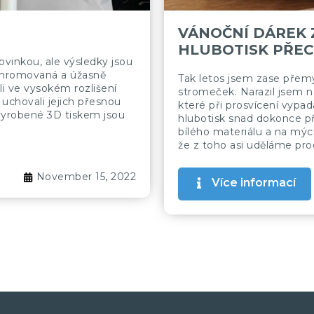
VÁNOČNÍ DÁREK Z
HLUBOTISK PŘEC
vinkou, ale výsledky jsou
lychromovaná a úžasně
Tak letos jsem zase přemý
i ve vysokém rozlišení
stromeček. Narazil jsem n
 uchovali jejich přesnou
které při prosvícení vypad
vyrobené 3D tiskem jsou
hlubotisk snad dokonce př
bílého materiálu a na mýc
že z toho asi uděláme pro
November 15, 2022
Více informací