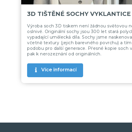
3D TIŠTĚNÉ SOCHY VYKLANTICE
Výroba soch 3D tiskem není žádnou světovou no
oslnivé. Originální sochy jsou 300 let stará po
vypadající umělecká díla. Sochy jsme naskenoval
včetně textury (jejich barevného povrchu) a tím
podobu pro další generace. Přesné kopie soch 
pak k nerozeznání od originálních.
Více informací