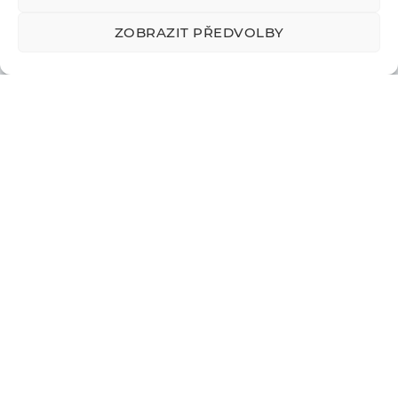
ZOBRAZIT PŘEDVOLBY
3D Modelling
We divide digital 3D modelling (CAD design) as each field
is specific. Technical CAD modeler can’t handle freeform or
organic shapes (because it takes too much time to define