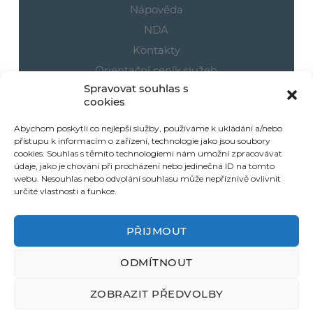
Nápověda
NDA
Kontakty
Orientační ceník služeb
Spravovat souhlas s
Cookies
cookies
Vaše objednávky
Abychom poskytli co nejlepší služby, používáme k ukládání a/nebo
přístupu k informacím o zařízení, technologie jako jsou soubory
Part2Print 3D účet
cookies. Souhlas s těmito technologiemi nám umožní zpracovávat
údaje, jako je chování při procházení nebo jedinečná ID na tomto
E-shop
webu. Nesouhlas nebo odvolání souhlasu může nepříznivě ovlivnit
určité vlastnosti a funkce.
Obchodní podmínky
Doprava a platby
PŘIJMOUT
ODMÍTNOUT
Part2Print s.r.o. © All rights reserved
Made by
Till6
ZOBRAZIT PŘEDVOLBY