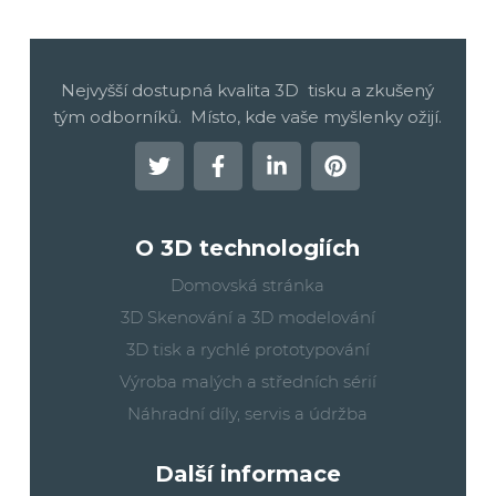
Nejvyšší dostupná kvalita 3D tisku a zkušený
tým odborníků. Místo, kde vaše myšlenky ožijí.
O 3D technologiích
Domovská stránka
3D Skenování a 3D modelování
3D tisk a rychlé prototypování
Výroba malých a středních sérií
Náhradní díly, servis a údržba
Další informace