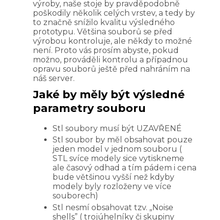
výroby, naše stoje by pravděpodobně
poškodily několik celých vrstev, a tedy by
to značně snížilo kvalitu výsledného
prototypu. Většina souborů se před
výrobou kontroluje, ale někdy to možné
není. Proto vás prosím abyste, pokud
možno, prováděli kontrolu a případnou
opravu souborů ještě před nahráním na
náš server.
Jaké by měly být výsledné
parametry souboru
Stl soubory musí být UZAVŘENÉ
Stl soubor by měl obsahovat pouze
jeden model v jednom souboru (
STL svíce modely sice vytiskneme
ale časový odhad a tím pádem i cena
bude většinou vyšší než kdyby
modely byly rozloženy ve více
souborech)
Stl nesmí obsahovat tzv. „Noise
shells” ( trojúhelníky či skupiny