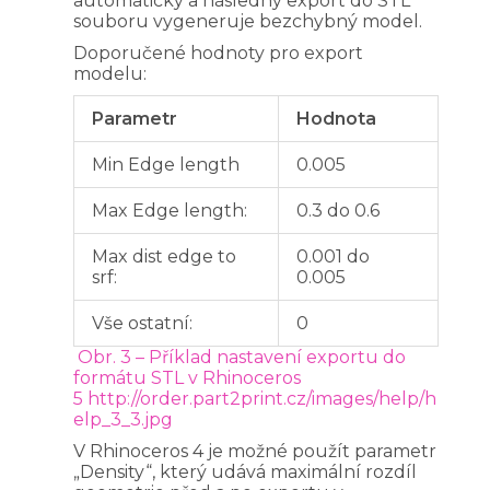
automaticky a následný export do STL
souboru vygeneruje bezchybný model.
Doporučené hodnoty pro export
modelu:
Parametr
Hodnota
Min Edge length
0.005
Max Edge length:
0.3 do 0.6
Max dist edge to
0.001 do
srf:
0.005
Vše ostatní:
0
Obr. 3 – Příklad nastavení exportu do
formátu STL v Rhinoceros
5
http://order.part2print.cz/images/help/h
elp_3_3.jpg
V Rhinoceros 4 je možné použít parametr
„Density“, který udává maximální rozdíl