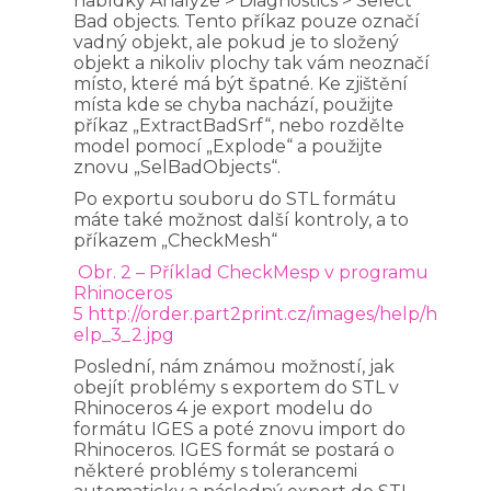
nabídky Analyze > Diagnostics > Select
Bad objects. Tento příkaz pouze označí
vadný objekt, ale pokud je to složený
objekt a nikoliv plochy tak vám neoznačí
místo, které má být špatné. Ke zjištění
místa kde se chyba nachází, použijte
příkaz „ExtractBadSrf“, nebo rozdělte
model pomocí „Explode“ a použijte
znovu „SelBadObjects“.
Po exportu souboru do STL formátu
máte také možnost další kontroly, a to
příkazem „CheckMesh“
Obr. 2 – Příklad CheckMesp v programu
Rhinoceros
5
http://order.part2print.cz/images/help/h
elp_3_2.jpg
Poslední, nám známou možností, jak
obejít problémy s exportem do STL v
Rhinoceros 4 je export modelu do
formátu IGES a poté znovu import do
Rhinoceros. IGES formát se postará o
některé problémy s tolerancemi