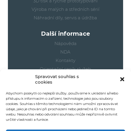
3D tisk a rychlé prototypování
Výroba malých a středních sérií
Náhradní díly, servis a údržba
Další informace
Nápověda
NDA
Kontakty
Orientační ceník služeb
Spravovat souhlas s
Cookies
cookies
Vaše objednávky
Abychom poskytli co nejlepší služby, používáme k ukládání a/nebo
přístupu k informacím o zařízení, technologie jako jsou soubory
Part2Print 3D účet
cookies. Souhlas s těmito technologiemi nám umožní zpracovávat
údaje, jako je chování při procházení nebo jedinečná ID na tomto
E-shop
webu. Nesouhlas nebo odvolání souhlasu může nepříznivě ovlivnit
Obchodní podmínky
určité vlastnosti a funkce.
Doprava a platby