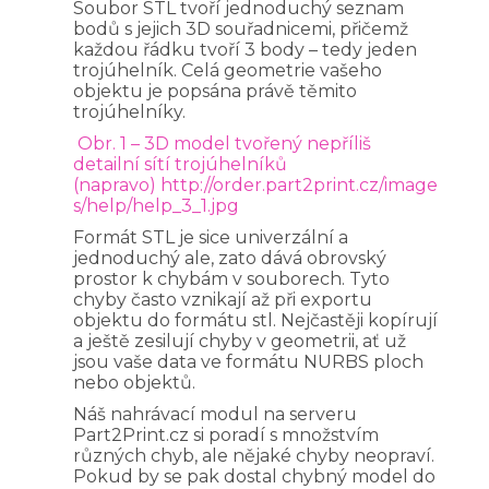
Soubor STL tvoří jednoduchý seznam
bodů s jejich 3D souřadnicemi, přičemž
každou řádku tvoří 3 body – tedy jeden
trojúhelník. Celá geometrie vašeho
objektu je popsána právě těmito
trojúhelníky.
Obr. 1 – 3D model tvořený nepříliš
detailní sítí trojúhelníků
(napravo)
http://order.part2print.cz/image
s/help/help_3_1.jpg
Formát STL je sice univerzální a
jednoduchý ale, zato dává obrovský
prostor k chybám v souborech. Tyto
chyby často vznikají až při exportu
objektu do formátu stl. Nejčastěji kopírují
a ještě zesilují chyby v geometrii, ať už
jsou vaše data ve formátu NURBS ploch
nebo objektů.
Náš nahrávací modul na serveru
Part2Print.cz si poradí s množstvím
různých chyb, ale nějaké chyby neopraví.
Pokud by se pak dostal chybný model do