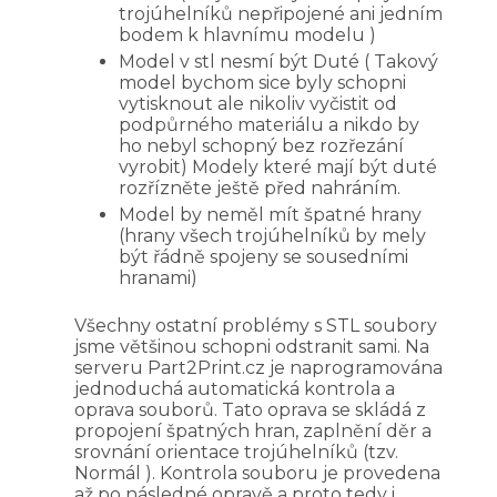
trojúhelníků nepřipojené ani jedním
bodem k hlavnímu modelu )
Model v stl nesmí být Duté ( Takový
model bychom sice byly schopni
vytisknout ale nikoliv vyčistit od
podpůrného materiálu a nikdo by
ho nebyl schopný bez rozřezání
vyrobit) Modely které mají být duté
rozřízněte ještě před nahráním.
Model by neměl mít špatné hrany
(hrany všech trojúhelníků by mely
být řádně spojeny se sousedními
hranami)
Všechny ostatní problémy s STL soubory
jsme většinou schopni odstranit sami. Na
serveru Part2Print.cz je naprogramována
jednoduchá automatická kontrola a
oprava souborů. Tato oprava se skládá z
propojení špatných hran, zaplnění děr a
srovnání orientace trojúhelníků (tzv.
Normál ). Kontrola souboru je provedena
až po následné opravě a proto tedy i