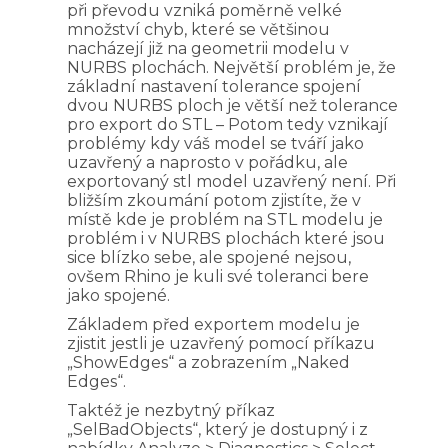
při převodu vzniká poměrně velké
množství chyb, které se většinou
nacházejí již na geometrii modelu v
NURBS plochách. Největší problém je, že
základní nastavení tolerance spojení
dvou NURBS ploch je větší než tolerance
pro export do STL – Potom tedy vznikají
problémy kdy váš model se tváří jako
uzavřený a naprosto v pořádku, ale
exportovaný stl model uzavřený není. Při
bližším zkoumání potom zjistíte, že v
místě kde je problém na STL modelu je
problém i v NURBS plochách které jsou
sice blízko sebe, ale spojené nejsou,
ovšem Rhino je kuli své toleranci bere
jako spojené.
Základem před exportem modelu je
zjistit jestli je uzavřený pomocí příkazu
„ShowEdges“ a zobrazením „Naked
Edges“.
Taktéž je nezbytný příkaz
„SelBadObjects“, který je dostupný i z