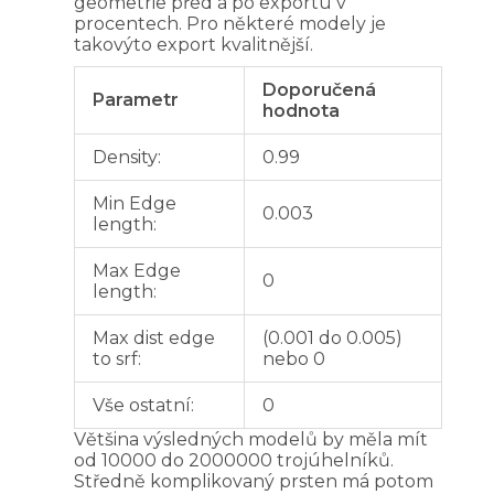
geometrie před a po exportu v
procentech. Pro některé modely je
takovýto export kvalitnější.
Doporučená
Parametr
hodnota
Density:
0.99
Min Edge
0.003
length:
Max Edge
0
length:
Max dist edge
(0.001 do 0.005)
to srf:
nebo 0
Vše ostatní:
0
Většina výsledných modelů by měla mít
od 10000 do 2000000 trojúhelníků.
Středně komplikovaný prsten má potom