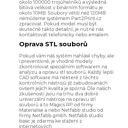
okolo 100000 trojúhelníků a výsledná
bitová velikost v binárním formátu je
okolo 10MB. Soubory větší než 120MB
nemůžeme systémem Part2Print.cz
zpracovat. Pokud model musí být
skutečně takto detailní, je nutné nás
kontaktovat telefonicky nebo emailem.
Oprava STL souborů
Pokud vám náš systém nahlásil chyby, ale
i preventivně, je vhodné modely
zkontrolovat speciálním softwarem na
analýzu a opravu stl souborů. Každý lepší
CAD software má některé z těchto
kontrolních nástrojů již zabudovanách
ovšem jejich kvalita je sporná. Dle našich
zkušeností jsou na trhu dva dobré
univerzální nástroje na opravu stl
souborů a to Magics RP od firmy
Materialise a nebo Netfabb studio od
firmy Netfabb gmbh. Netfabb studio
basic je zdarma ke stažení z
internetových