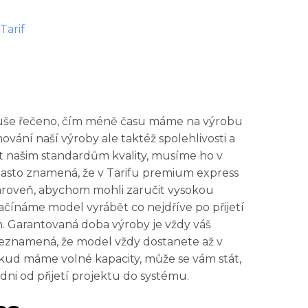
Tarif
oduše řečeno, čím méně času máme na výrobu
ování naší výroby ale taktéž spolehlivosti a
 našim standardům kvality, musíme ho v
často znamená, že v Tarifu premium express
ároveň, abychom mohli zaručit vysokou
ačínáme model vyrábět co nejdříve po přijetí
. Garantovaná doba výroby je vždy váš
neznamená, že model vždy dostanete až v
kud máme volné kapacity, může se vám stát,
ni od přijetí projektu do systému.