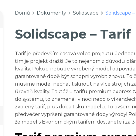
Domů
Dokumenty
Solidscape
Solidscape – 
Solidscape – Tarif
Tarif je především časová volba projektu. Jedn
tím je projekt dražší. Je to nejenom z důvodu plán
kvality. Pokud nebude vyrobený model odpovídat
garantované době být schopni vyrobit znovu. To 
musíme model nechat tisknout na více strojích z
úroveň kvality. Taktéž u tarifu premium express z
do systému, to znamená i v noci nebo o víkendech
zvolený tarif, plus doba tisku modelu. To ovšem 
předvečer vypršení garantované doby výroby! Po
že model s Ekonomickým tarifem dostanete i za 3 d