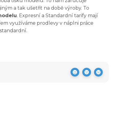
doba tisku modelu. To nám zaručuje
jiným a tak ušetřit na době výroby. To
 modelu
. Expresní a Standardní tarify mají
fem využíváme prodlevy v náplni práce
 standardní.