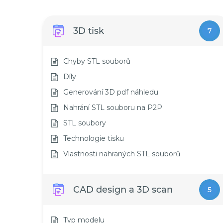
3D tisk
7
Chyby STL souborů
Díly
Generování 3D pdf náhledu
Nahrání STL souboru na P2P
STL soubory
Technologie tisku
Vlastnosti nahraných STL souborů
CAD design a 3D scan
5
Typ modelu