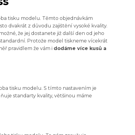
ss
doba tisku modelu. Těmto objednávkám
to dvakrát z důvodu zajištění vysoké kvality.
ožné, že jej dostanete již další den od jeho
 standardní. Protože model tiskneme vícekrát
éměř pravidlem že vám i
dodáme více kusů a
oba tisku modelu. S tímto nastavením je
uje standarty kvality, většinou máme