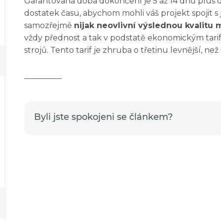
Garantovaná doba dokončení je 5 až 14 dnů plus 
dostatek času, abychom mohli váš projekt spojit s 
samozřejmě
nijak neovlivní výslednou kvalitu
vždy přednost a tak v podstatě ekonomickým tari
strojů. Tento tarif je zhruba o třetinu levnější, než
Byli jste spokojeni se článkem?