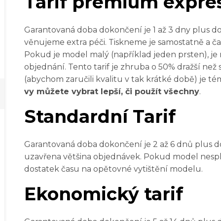
Tarif premium expre
Garantovaná doba dokončení je 1 až 3 dny plus 
věnujeme extra péči. Tiskneme je samostatně a čas
Pokud je model malý (například jeden prsten), je m
objednání. Tento tarif je zhruba o 50% dražší než
(abychom zaručili kvalitu v tak krátké době) je t
vy můžete vybrat lepší, či použít všechny
.
Standardní Tarif
Garantovaná doba dokončení je 2 až 6 dnů plus d
uzavřena většina objednávek. Pokud model nesplň
dostatek času na opětovné vytištění modelu.
Ekonomický tarif