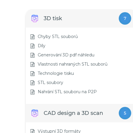
3D tisk
7
Chyby STL souborů
Díly
Generování 3D pdf náhledu
Vlastnosti nahraných STL souborů
Technologie tisku
STL soubory
Nahrání STL souboru na P2P
CAD design a 3D scan
5
Výstupní 3D formáty