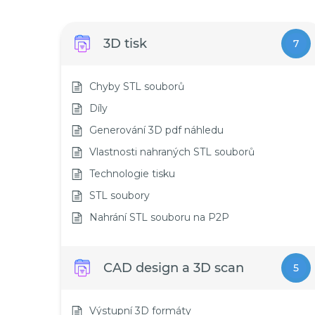
3D tisk
7
Chyby STL souborů
Díly
Generování 3D pdf náhledu
Vlastnosti nahraných STL souborů
Technologie tisku
STL soubory
Nahrání STL souboru na P2P
CAD design a 3D scan
5
Výstupní 3D formáty