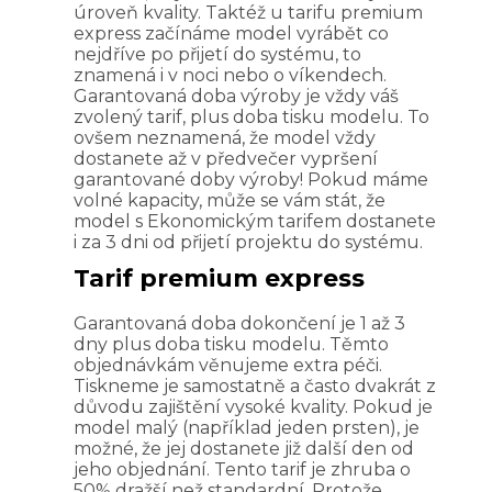
úroveň kvality. Taktéž u tarifu premium
express začínáme model vyrábět co
nejdříve po přijetí do systému, to
znamená i v noci nebo o víkendech.
Garantovaná doba výroby je vždy váš
zvolený tarif, plus doba tisku modelu. To
ovšem neznamená, že model vždy
dostanete až v předvečer vypršení
garantované doby výroby! Pokud máme
volné kapacity, může se vám stát, že
model s Ekonomickým tarifem dostanete
i za 3 dni od přijetí projektu do systému.
Tarif premium express
Garantovaná doba dokončení je 1 až 3
dny plus doba tisku modelu. Těmto
objednávkám věnujeme extra péči.
Tiskneme je samostatně a často dvakrát z
důvodu zajištění vysoké kvality. Pokud je
model malý (například jeden prsten), je
možné, že jej dostanete již další den od
jeho objednání. Tento tarif je zhruba o
50% dražší než standardní. Protože