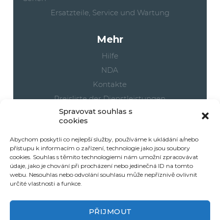
Ersatzteile, Service und Wartung
Mehr
Hilfe
NDA
Kontakte
Preisliste der Dienstleistungen
Spravovat souhlas s
Cookies
cookies
Ihre Bestellungen
Abychom poskytli co nejlepší služby, používáme k ukládání a/nebo
přístupu k informacím o zařízení, technologie jako jsou soubory
Part2Print 3D-Konto
cookies. Souhlas s těmito technologiemi nám umožní zpracovávat
údaje, jako je chování při procházení nebo jedinečná ID na tomto
E-shop
webu. Nesouhlas nebo odvolání souhlasu může nepříznivě ovlivnit
Allgemeine Geschäftsbedingungen
určité vlastnosti a funkce.
Versand und Zahlungen
PŘIJMOUT