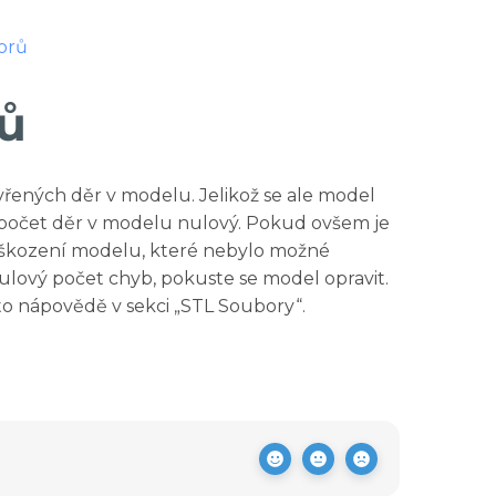
orů
ů
ených děr v modelu. Jelikož se ale model
 počet děr v modelu nulový. Pokud ovšem je
oškození modelu, které nebylo možné
ulový počet chyb, pokuste se model opravit.
o nápovědě v sekci „STL Soubory“.