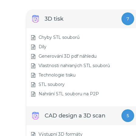
3D tisk
7
Chyby STL souborů
Díly
Generování 3D pdf náhledu
Vlastnosti nahraných STL souborů
Technologie tisku
STL soubory
Nahrání STL souboru na P2P
CAD design a 3D scan
5
Výstupní 3D formáty