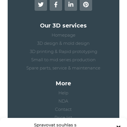
Our 3D services
Homepage
3D design & mold design
3D printing & Rapid prototyping
Small to mid series production
Spare parts, service & maintenance
More
Help
NDA
Contact
Price list
Spravovat souhlas s
Cookies