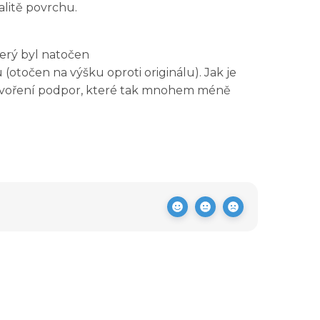
alitě povrchu.
terý byl natočen
točen na výšku oproti originálu). Jak je
ytvoření podpor, které tak mnohem méně