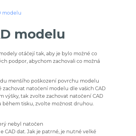
D modelu
AD modelu
odely otáčejí tak, aby je bylo možné co
čných podpor, abychom zachovali co možná
vodu menšího poškození povrchu modelu
ité zachovat natočení modelu dle vašich CAD
m výšky, tak zvolte zachovat natočení CAD
 během tisku, zvolte možnost druhou.
terý nebyl natočen
 CAD dat. Jak je patrné, je nutné velké