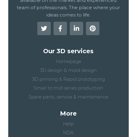
available on the market and experienced
team of professionals. The place where your
ideas comes to life.
Our 3D services
Homepage
3D design & mold design
3D printing & Rapid prototyping
Small to mid series production
Spare parts, service & maintenance
More
Help
NDA