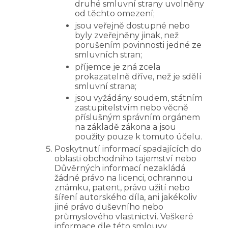
druhé smluvní strany uvolněny
od těchto omezení;
jsou veřejně dostupné nebo
byly zveřejněny jinak, než
porušením povinnosti jedné ze
smluvních stran;
příjemce je zná zcela
prokazatelně dříve, než je sdělí
smluvní strana;
jsou vyžádány soudem, státním
zastupitelstvím nebo věcně
příslušným správním orgánem
na základě zákona a jsou
použity pouze k tomuto účelu.
Poskytnutí informací spadajících do
oblasti obchodního tajemství nebo
Důvěrných informací nezakládá
žádné právo na licenci, ochrannou
známku, patent, právo užití nebo
šíření autorského díla, ani jakékoliv
jiné právo duševního nebo
průmyslového vlastnictví. Veškeré
informace dle této smlouvy