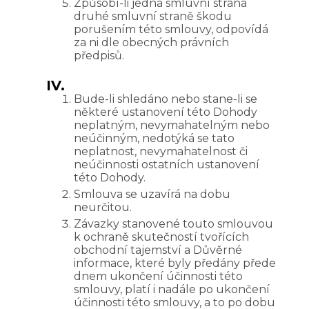
Způsobí-li jedna smluvní strana
druhé smluvní straně škodu
porušením této smlouvy, odpovídá
za ni dle obecných právních
předpisů.
IV.
Bude-li shledáno nebo stane-li se
některé ustanovení této Dohody
neplatným, nevymahatelným nebo
neúčinným, nedotýká se tato
neplatnost, nevymahatelnost či
neúčinnosti ostatních ustanovení
této Dohody.
Smlouva se uzavírá na dobu
neurčitou.
Závazky stanovené touto smlouvou
k ochraně skutečností tvořících
obchodní tajemství a Důvěrné
informace, které byly předány přede
dnem ukončení účinnosti této
smlouvy, platí i nadále po ukončení
účinnosti této smlouvy, a to po dobu