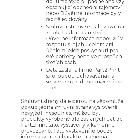
dokumenty a případné analýzy
obsahující obchodní tajemství
nebo Důvěrné informace byly
řádně evidovány.
Smluvní strany se dále zavazují,
že obchodní tajemství a
Důvěrné informace nepoužijí v
rozporu s jejich účelem ani
účelem jejich poskytnutí pro
své potřeby nebo ve prospěch
třetích osob
Data zaslaná firmě Part2Print
s.r.o. budou uchovávána na
serverech po dobu maximálně
2 let.
Smluvní strany dále berou na vědomí, že
pokud jedna smluvní strana vysloveně
nevyjádří nesouhlas, můžou být
produkty vyrobené dle zaslaných dat do
Part2Print s.r.o. vystaveny v kamenné
provozovně. Toto vystavení je pouze
informativního charakteru a nemá