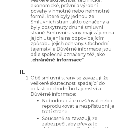
veškeré skutečnosti technické,
ekonomické, právní a výrobní
povahy v hmotné nebo nehmotné
formě, které byly jednou ze
Smluvních stran takto označeny a
byly poskytnuty druhé smluvní
straně. Smluvní strany mají zájem na
jejich utajení a na odpovídajícím
způsobu jejich ochrany. Obchodní
tajemství a Důvěrné informace jsou
dále společně označeny též jako
„
chráněné informace
“.
II.
Obě smluvní strany se zavazují, že
veškeré skutečnosti spadající do
oblasti obchodního tajemství a
Důvěrné informace:
Nebudou dále rozšiřovat nebo
reprodukovat a nezpřístupní je
třetí straně
Současně se zavazují, že
zabezpečí, aby převzaté