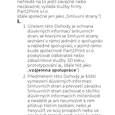
nehledě na to jestli závazně nebo
nezávazně, vyžádá služby firmy
Part2Print s.r.o.
(dále společně jen jako „Smluvní strany“)
I.
Účelem této Dohody je ochrana
důvěrných informací smluvních
stran, se kterými se Smluvní strany
seznámí v rámci jednání o spolupráci
a následné spolupráci, v jejímž rámci
bude společnost Part2Print s.r.o.
poskytovat odběrateli nebo
zákazníkovi služby 3D tisku,
prototypování aj., (dále též jako
„
vzájemná spolupráce
“).
Předmětem této Dohody je bližší
vymezení důvěrných informaci
Smluvních stran a převzetí závazku
Smluvních stran zachovat o těchto
důvěrných informacích mlčenlivost
a nesdělit je ani neumožnit k nim
přístup třetím osobám, nebo je
nevyužít ve svůj prospěch nebo ve