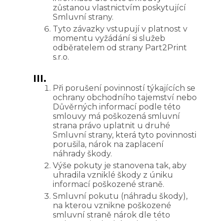
zůstanou vlastnictvím poskytující
Smluvní strany.
Tyto závazky vstupují v platnost v
momentu vyžádání si služeb
odběratelem od strany Part2Print
s.r.o.
III.
Při porušení povinností týkajících se
ochrany obchodního tajemství nebo
Důvěrných informací podle této
smlouvy má poškozená smluvní
strana právo uplatnit u druhé
Smluvní strany, která tyto povinnosti
porušila, nárok na zaplacení
náhrady škody.
Výše pokuty je stanovena tak, aby
uhradila vzniklé škody z úniku
informací poškozené straně.
Smluvní pokutu (náhradu škody),
na kterou vznikne poškozené
smluvní straně nárok dle této