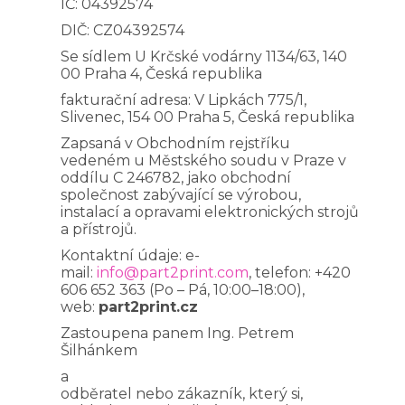
IČ: 04392574
DIČ: CZ04392574
Se sídlem U Krčské vodárny 1134/63, 140
00 Praha 4, Česká republika
fakturační adresa: V Lipkách 775/1,
Slivenec, 154 00 Praha 5, Česká republika
Zapsaná v Obchodním rejstříku
vedeném u Městského soudu v Praze v
oddílu C 246782, jako obchodní
společnost zabývající se výrobou,
instalací a opravami elektronických strojů
a přístrojů.
Kontaktní údaje: e-
mail:
info@part2print.com
, telefon: +420
606 652 363 (Po – Pá, 10:00–18:00),
web:
part2print.cz
Zastoupena panem Ing. Petrem
Šilhánkem
a
odběratel nebo zákazník, který si,