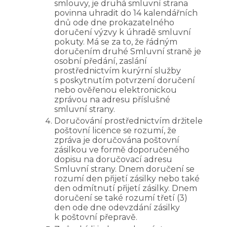
smlouvy, je druhá smluvní strana
povinna uhradit do 14 kalendářních
dnů ode dne prokazatelného
doručení výzvy k úhradě smluvní
pokuty. Má se za to, že řádným
doručením druhé Smluvní straně je
osobní předání, zaslání
prostřednictvím kurýrní služby
s poskytnutím potvrzení doručení
nebo ověřenou elektronickou
zprávou na adresu příslušné
smluvní strany.
Doručování prostřednictvím držitele
poštovní licence se rozumí, že
zpráva je doručována poštovní
zásilkou ve formě doporučeného
dopisu na doručovací adresu
Smluvní strany. Dnem doručení se
rozumí den přijetí zásilky nebo také
den odmítnutí přijetí zásilky. Dnem
doručení se také rozumí třetí (3)
den ode dne odevzdání zásilky
k poštovní přepravě.