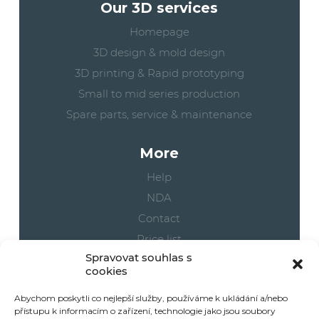
Our 3D services
Homepage
3D design & mold design
3D printing & Rapid prototyping
Small to mid series production
Spare parts, service & maintenance
More
Help
NDA
Contact
Price list
Spravovat souhlas s
Cookies
cookies
Your orders
Abychom poskytli co nejlepší služby, používáme k ukládání a/nebo
přístupu k informacím o zařízení, technologie jako jsou soubory